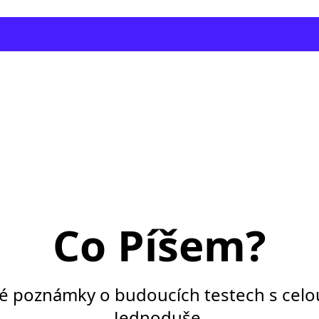
Co Píšem?
vé poznámky o budoucích testech s celo
Jednoduše.