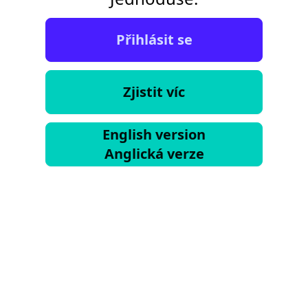
Přihlásit se
Zjistit víc
English version
Anglická verze