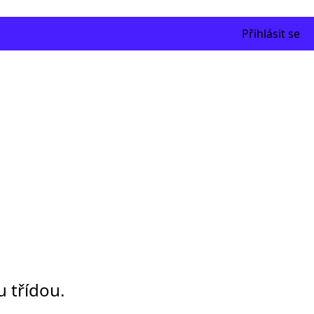
Přihlásit se
u třídou.